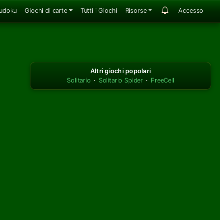
udoku
Giochi di carte
Tutti i Giochi
Risorse
Accesso
Altri giochi popolari
Solitario
·
Solitario Spider
·
FreeCell