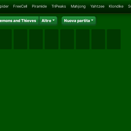
Spider
FreeCell
Piramide
TriPeaks
Mahjong
Yahtzee
Klondike
S
emons and Thieves
Altro
Nuova partita