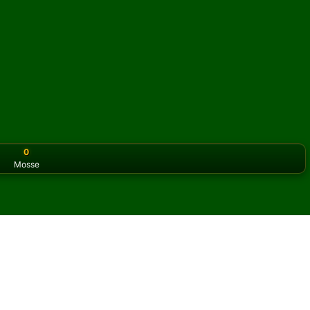
0
Mosse
or the classic version? Play
online solitaire for free
on our h
ry Mode) Solitario online