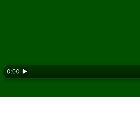
0:00
▶
Looking f
Gioca a Beehive (Galle
e gratis