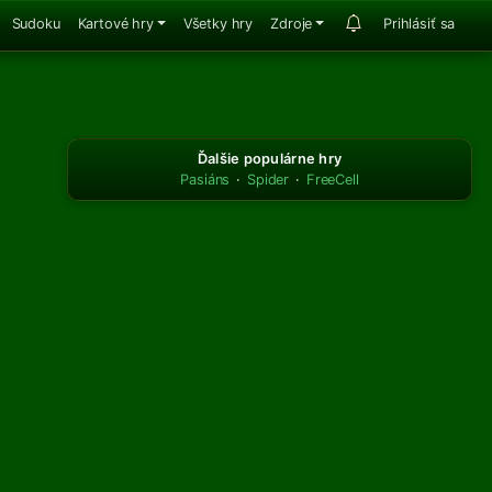
Sudoku
Kartové hry
Všetky hry
Zdroje
Prihlásiť sa
Ďalšie populárne hry
Pasiáns
·
Spider
·
FreeCell