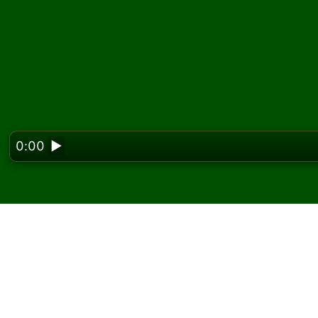
0:00
▶
Looking f
Hrajte Beehive (Galle
zadarmo