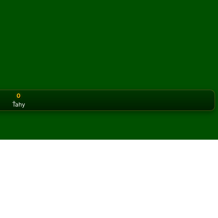
0
Ťahy
or the classic version? Play
online solitaire for free
on our h
ry Mode) pasiáns online a