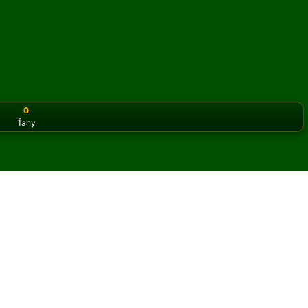
0
Ťahy
or the classic version? Play
online solitaire for free
on our h
 online a zadarmo
t hier Kansas pasiáns.
 hry a nových kariet.