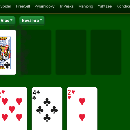
Spider
FreeCell
Pyramídový
TriPeaks
Mahjong
Yahtzee
Klondik
Viac
Nová hra