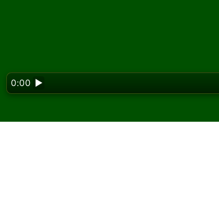
0:00
▶
Looking f
Hrajte Kansas pasiáns
Na Solitaired môžete hrať neobmedzený poče
Použite tlačidlo novej hry na rozdanie ďalšej