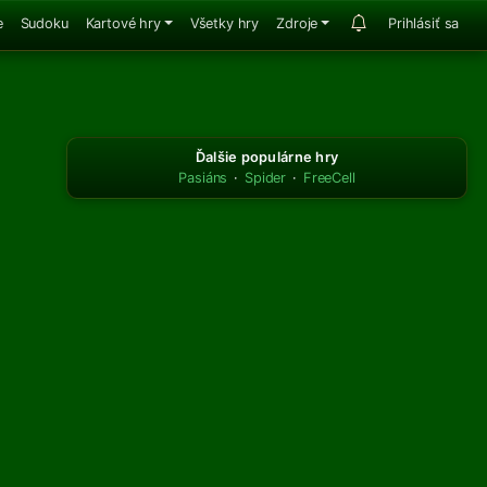
e
Sudoku
Kartové hry
Všetky hry
Zdroje
Prihlásiť sa
Ďalšie populárne hry
Pasiáns
·
Spider
·
FreeCell