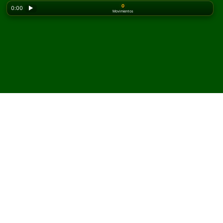
0
0:00
▶
Movimientos
Looking for the classic version? Play
online solitaire
for free
on our homepage.
Juega Variegated Canfield
Solitario en línea y gratis
En Solitaired, puedes jugar partidas ilimitadas de
Variegated Canfield Solitario.