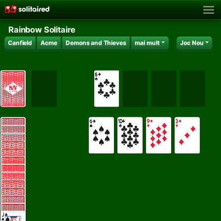
Rainbow Solitaire
Canfield
Acme
Demons and Thieves
mai mult
Joc Nou