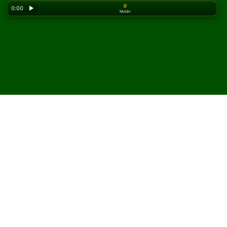
0
0:00
▶
Mutări
Looking for the classic version? Play
online solitaire
for free
on our homepage.
Joacă Rainbow Solitaire
online și gratuit
Pe Solitaired, poți juca partide nelimitate de Rainbow
Solitaire.