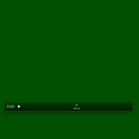
0
0:00
▶
Siirrot