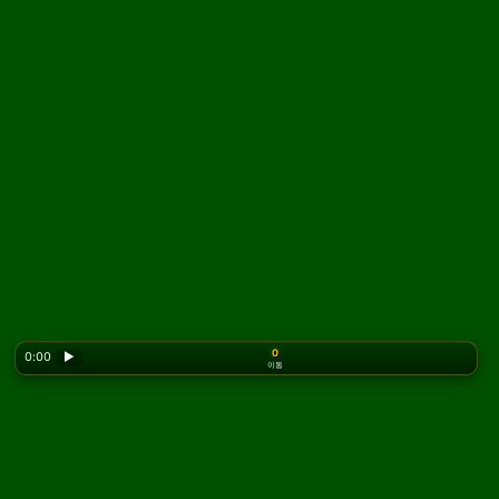
0
0:00
▶
이동