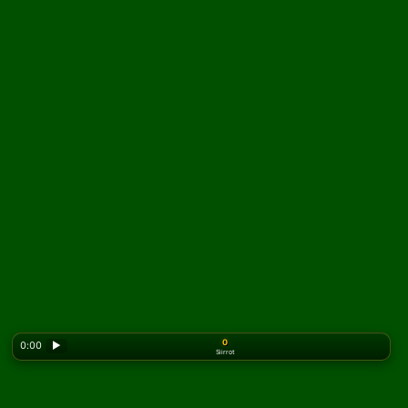
0
0:00
▶
Siirrot