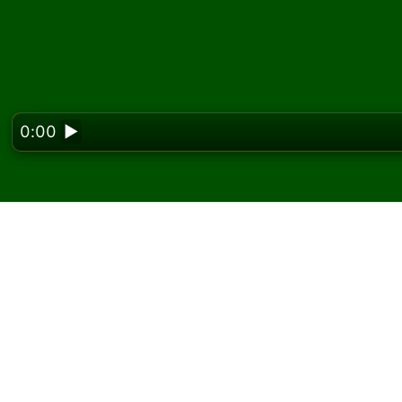
0:00
▶
Looking f
Spil Wading Pool kabal
På Solitaired kan du spille ubegrænsede spi
Brug knappen nyt spil til at give et nyt spil 
Hvis du ikke ved, hvordan man spiller, skal d