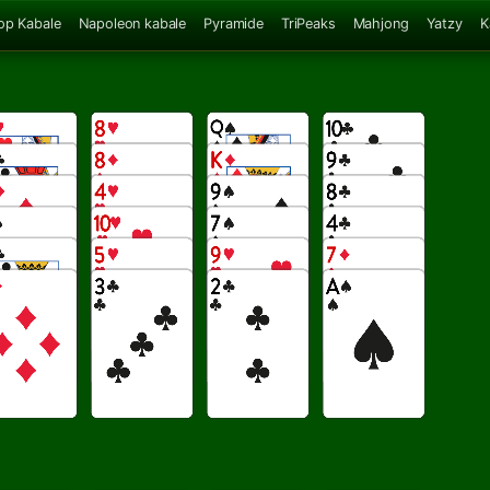
op Kabale
Napoleon kabale
Pyramide
TriPeaks
Mahjong
Yatzy
K