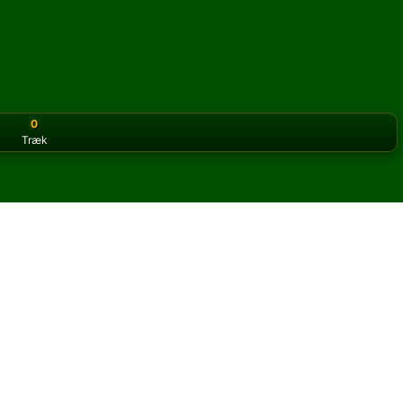
0
Træk
or the classic version? Play
online solitaire for free
on our h
e online og gratis
l Wading Pool kabale.
og nye kort.
u klikke på knappen regler for at lære spillet.