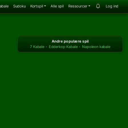
abale
Sudoku
Kortspil
Alle spil
Ressourcer
Log ind
Andre populære spil
7 Kabale
·
Edderkop Kabale
·
Napoleon kabale