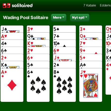
7 Kabale
Edderk
Wading Pool Solitaire
Mere
Nyt spil