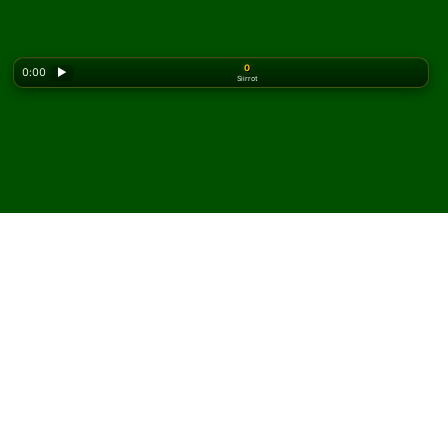
0
0:00
▶
Siirrot
Looking for the classic version? Play
online solitaire
for free
on our homepage.
Pelaa Simon Jester
pasianssia verkossa ja