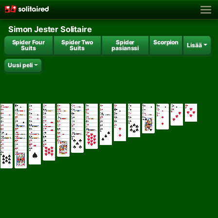
Simon Jester Solitaire
Spider Four
Spider Two
Spider
Scorpion
Lisää
Suits
Suits
pasianssi
Uusi peli