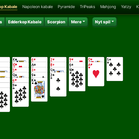
op Kabale
Napoleon kabale
Pyramide
TriPeaks
Mahjong
Yatzy
K
ts
Edderkop Kabale
Scorpion
Mere
Nyt spil