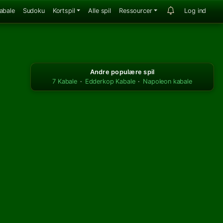
abale
Sudoku
Kortspil
Alle spil
Ressourcer
Log ind
Andre populære spil
7 Kabale
·
Edderkop Kabale
·
Napoleon kabale