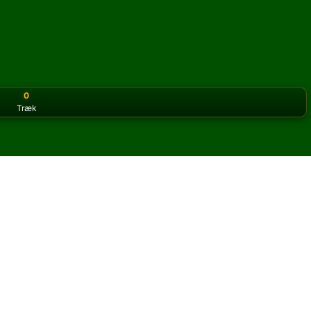
0
Træk
or the classic version? Play
online solitaire for free
on our h
le online og gratis
 Simon Jester kabale.
og nye kort.
u klikke på knappen regler for at lære spillet.