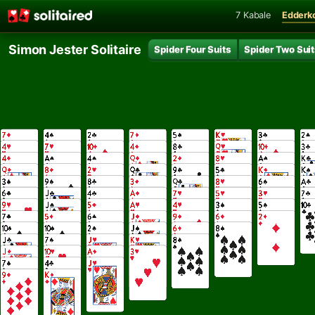
7 Kabale
Edderk
Simon Jester Solitaire
Spider Four Suits
Spider Two Sui