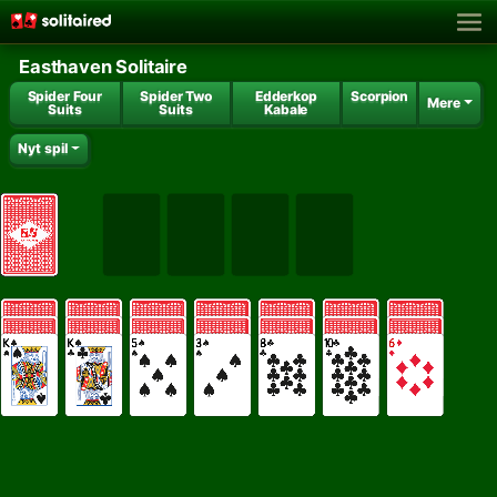
Easthaven Solitaire
Spider Four
Spider Two
Edderkop
Scorpion
Mere
Suits
Suits
Kabale
Nyt spil