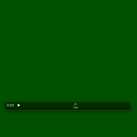
0
0:00
▶
Træk