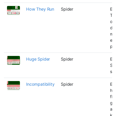
How They Run
Spider
En 
Th
opf
de
med
ers
på 
Huge Spider
Spider
En 
Spi
spi
Incompatibility
Spider
Et 
hv
fly
gr
ad
kor