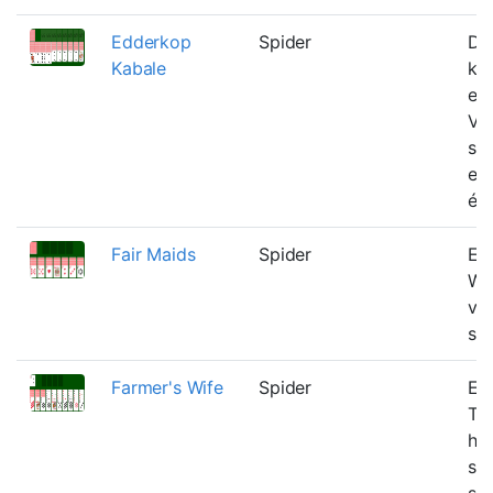
Edderkop
Spider
Det
Kabale
kla
ed
Vo
st
er
én 
Fair Maids
Spider
En 
Wi
vi 
ski
Farmer's Wife
Spider
En 
Th
hvo
ski
so