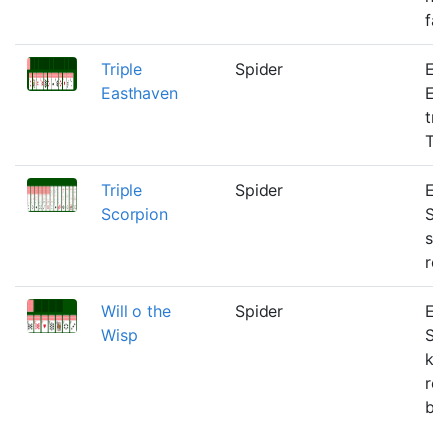
far
Triple
Spider
En 
Easthaven
Ea
tre
Th
Triple
Spider
En 
Scorpion
Sc
spi
res
Will o the
Spider
En 
Wisp
Spi
ko
re
bo