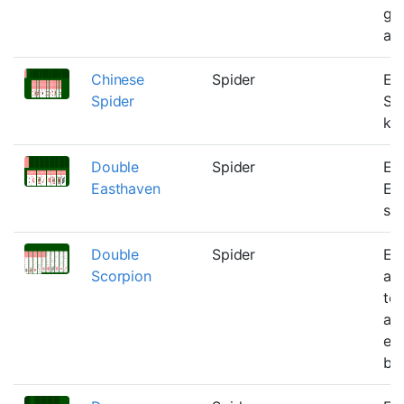
gr
ad
Chinese
Spider
En 
Spider
Sp
kul
Double
Spider
En 
Easthaven
Ea
spi
Double
Spider
En
Scorpion
af
to 
all
er 
be