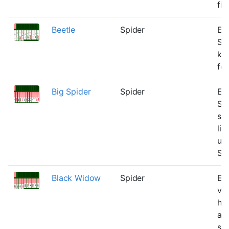
fir
Beetle
Spider
En 
Spi
ko
fo
Big Spider
Spider
En 
Sp
spi
lid
ud
Sp
Black Widow
Spider
En
var
hvo
at 
se