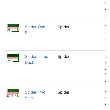
gr
ku
se
Spider One
Spider
Sp
Suit
and
spa
lan
Spider Three
Spider
De
Deck
Sp
spi
ne
Big
Spider Two
Spider
Na
Suits
he
kun