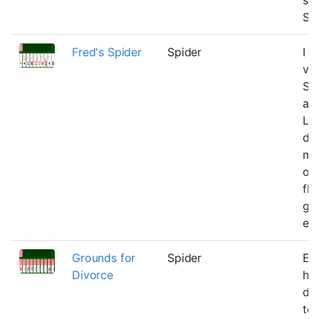
Sco
Fred's Spider
Spider
I 
var
Spi
af 
Liv
de
me
op
fly
gr
enk
Grounds for
Spider
Et 
Divorce
hvo
del
to