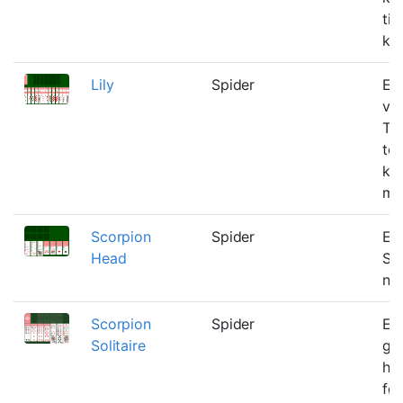
ti
kol
Lily
Spider
En
var
Tri
to
ku
me
Scorpion
Spider
En 
Head
Sc
nog
Scorpion
Spider
Et 
Solitaire
ga
hvo
før