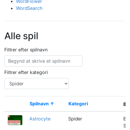
WordFlower
WordSearch
Alle spil
Filtrer efter spilnavn
Filtrer efter kategori
Spilnavn ↑
Kategori
Be
Thumbnail
Astrocyte
Spider
Et
Sp