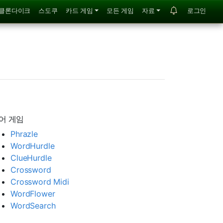
클론다이크
스도쿠
카드 게임
모든 게임
자료
로그인
어 게임
Phrazle
WordHurdle
ClueHurdle
Crossword
Crossword Midi
WordFlower
WordSearch