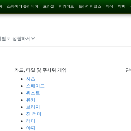
어
스파이더 솔리테어
프리셀
피라미드
트라이피크스
마작
야찌
리별로 정렬하세요.
카드, 타일 및 주사위 게임
단
하츠
스페이드
위스트
유커
브리지
진 러미
러미
야찌