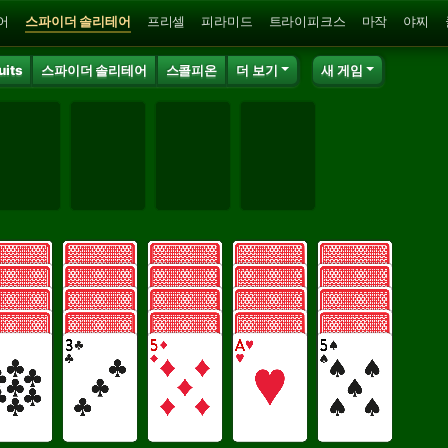
어
스파이더 솔리테어
프리셀
피라미드
트라이피크스
마작
야찌
uits
스파이더 솔리테어
스콜피온
더 보기
새 게임