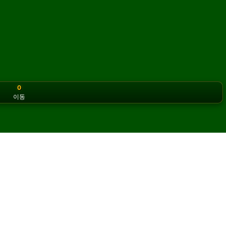
0
이동
or the classic version? Play
online solitaire for free
on our h
 솔리테어를 온라인에서 무료로 플
어 게임을 무제한으로 즐길 수 있습니다.