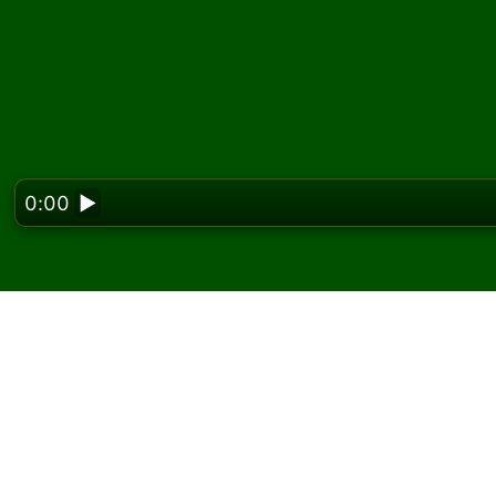
0:00
▶
Looking f
Incompatibility
레이하세요
Solitaired에서 Incompatibility 솔리테