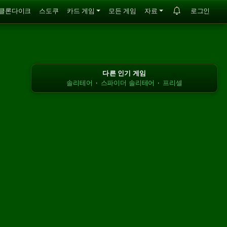
클론다이크
스도쿠
카드 게임
모든 게임
자료
로그인
다른 인기 게임
솔리테어
·
스파이더 솔리테어
·
프리셀