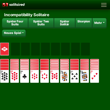
Incompatibility Solitaire
Spider Four
Spider Two
Spider
Skorpion
Mehr
Suits
Suits
Solitär
Neues Spiel