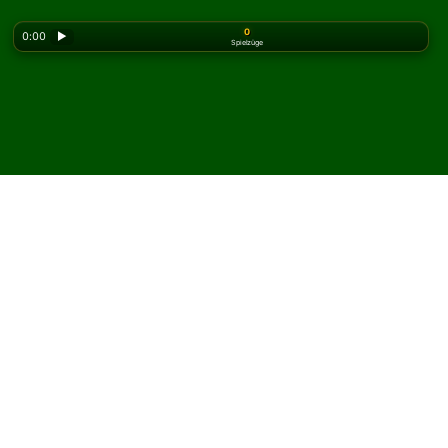
0
0:00
▶
Spielzüge
Looking for the classic version? Play
online solitaire
for free
on our homepage.
Spielen Sie Incompatibility
Solitär online und kostenlos
Auf Solitaired können Sie unbegrenzt Incompatibility
Solitär spielen.