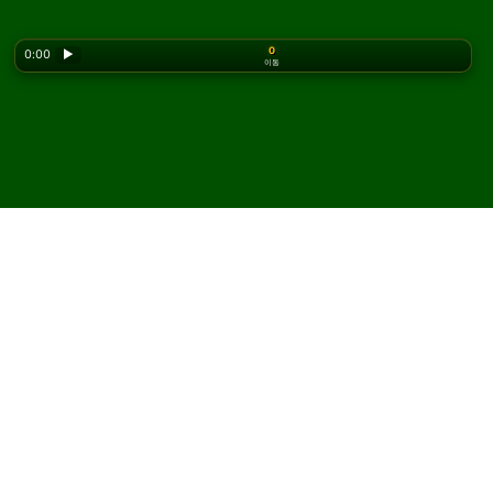
0
0:00
▶
이동
Looking for the classic version? Play
online solitaire
for free
on our homepage.
Chinese Spider 솔리테어를
온라인에서 무료로 플레이하
세요