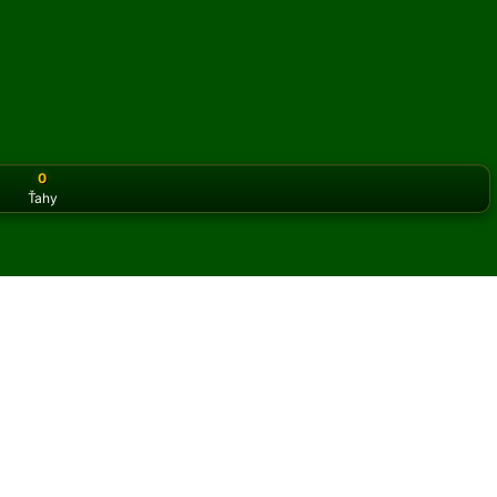
0
Ťahy
or the classic version? Play
online solitaire for free
on our h
 pasiáns online a zadarmo
t hier Chinese Spider pasiáns.
 hry a nových kariet.