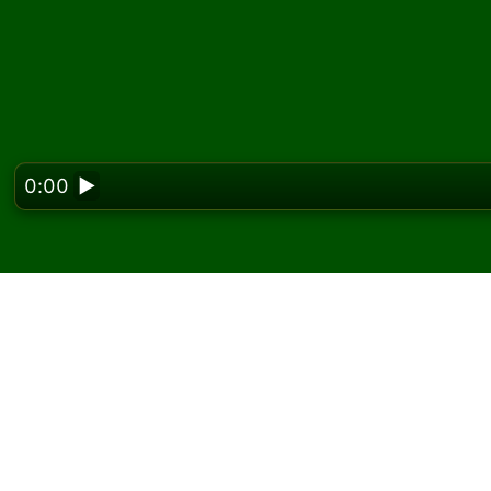
0:00
▶
Looking f
Hrajte Chinese Spider
Na Solitaired môžete hrať neobmedzený poče
Použite tlačidlo novej hry na rozdanie ďalšej