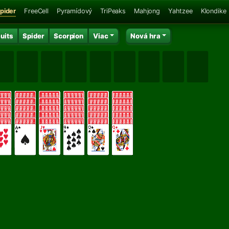
pider
FreeCell
Pyramídový
TriPeaks
Mahjong
Yahtzee
Klondike
uits
Spider
Scorpion
Viac
Nová hra