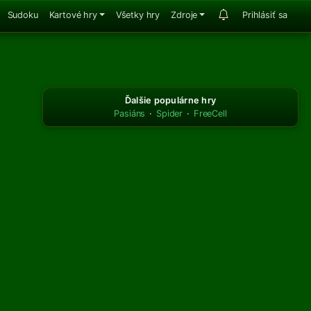
Sudoku
Kartové hry
Všetky hry
Zdroje
Prihlásiť sa
Ďalšie populárne hry
Pasiáns
·
Spider
·
FreeCell