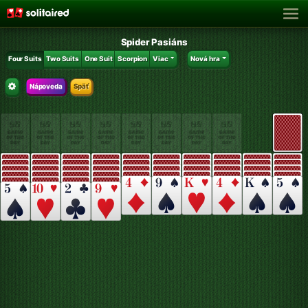
Spider Pasiáns
Four Suits
Two Suits
One Suit
Scorpion
Viac
Nová hra
Nápoveda
Späť