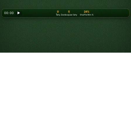
0
5
24%
00: 00
▶
Ťahy
Zostávajúce ťahy
Shuffle Win %
Ako hrať Spider
Pasiáns 4 farby
Ak sa vám
Spider Pasiáns 1 farba
alebo
2 farby
už zdá
trochu príliš jednoduchý, vyskúšajte Spider Pasiáns 4
farby. Spider Pasiáns (4 farby), ktorý sa zvyčajne