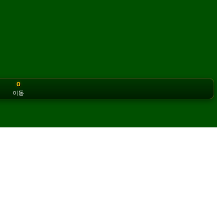
0
이동
or the classic version? Play
online solitaire for free
on our h
솔리테어를 온라인에서 무료로 플레
 게임을 무제한으로 즐길 수 있습니다.