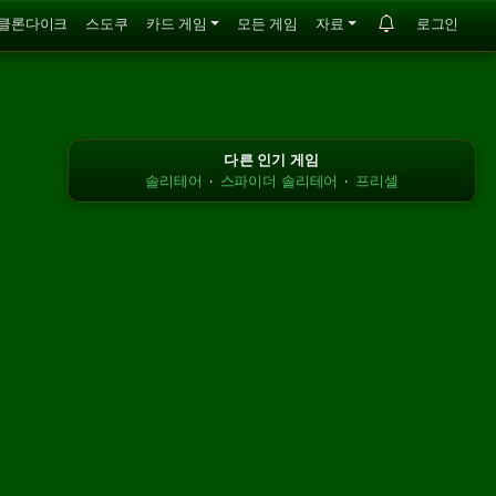
클론다이크
스도쿠
카드 게임
모든 게임
자료
로그인
다른 인기 게임
솔리테어
·
스파이더 솔리테어
·
프리셀