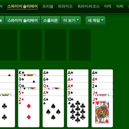
어
스파이더 솔리테어
프리셀
피라미드
트라이피크스
마작
야찌
ts
스파이더 솔리테어
스콜피온
더 보기
새 게임