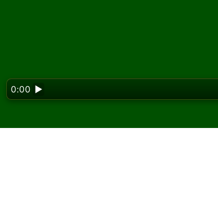
0:00
▶
Looking f
Fred's Spider 
이하세요
Solitaired에서 Fred's Spider 솔리테어