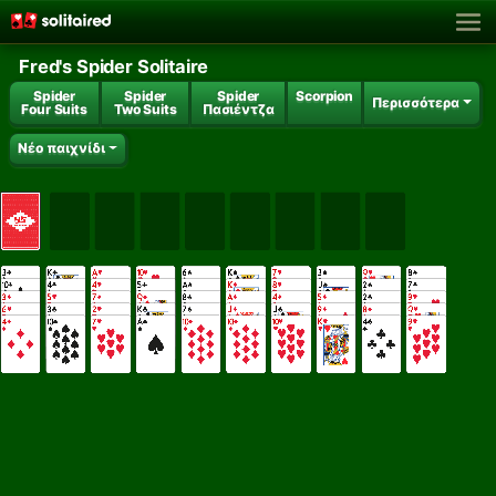
Fred's Spider Solitaire
Spider
Spider
Spider
Scorpion
Περισσότερα
Four Suits
Two Suits
Πασιέντζα
Νέο παιχνίδι