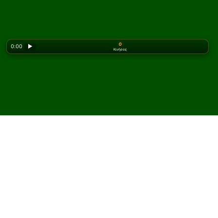
0
0:00
▶
Κινήσεις
Looking for the classic version? Play
online solitaire
for free
on our homepage.
Παίξτε Fred's Spider
Πασιέντζα online και