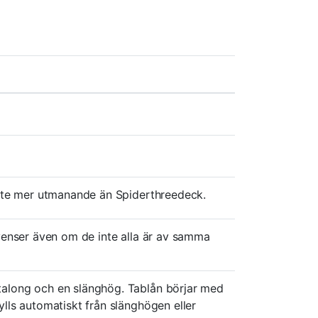
 lite mer utmanande än Spiderthreedeck.
kvenser även om de inte alla är av samma
talong och en slänghög. Tablån börjar med
ylls automatiskt från slänghögen eller