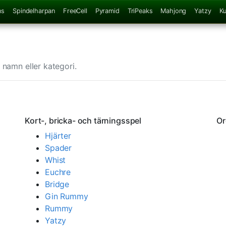
ns
Spindelharpan
FreeCell
Pyramid
TriPeaks
Mahjong
Yatzy
K
 namn eller kategori.
Kort-, bricka- och tärningsspel
Or
Hjärter
Spader
Whist
Euchre
Bridge
Gin Rummy
Rummy
Yatzy