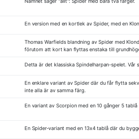
Namnet säger "allt": Spider med bara två färger.
En version med en kortlek av Spider, med en Klondi
Thomas Warfields blandning av Spider med Klondi
förutom att kort kan flyttas enstaka till grundhög
Detta är det klassiska Spindelharpan-spelet. Vår 
En enklare variant av Spider där du får flytta s
inte alla är av samma färg.
En variant av Scorpion med en 10 gånger 5 tablå 
En Spider-variant med en 13x4 tablå där du bygge