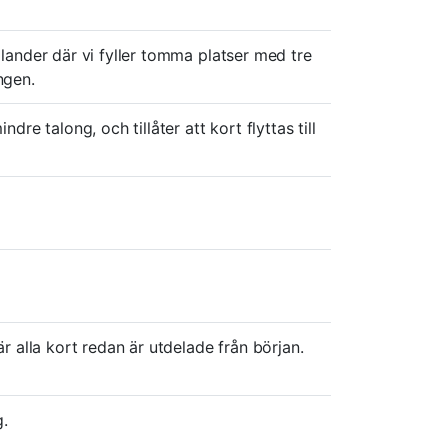
lander där vi fyller tomma platser med tre
ngen.
re talong, och tillåter att kort flyttas till
r alla kort redan är utdelade från början.
g.