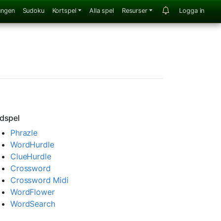
ungen
Sudoku
Kortspel
Alla spel
Resurser
Logga in
dspel
Phrazle
WordHurdle
ClueHurdle
Crossword
Crossword Midi
WordFlower
WordSearch