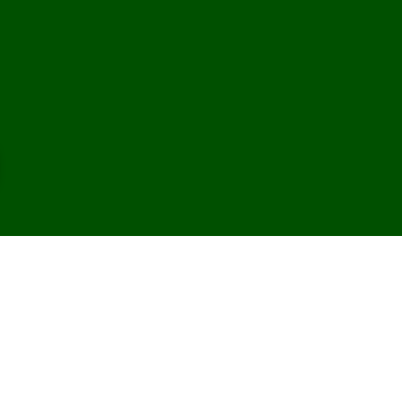
omepage.