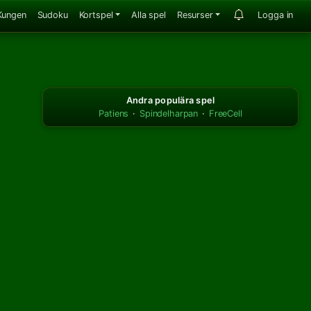
Kungen
Sudoku
Kortspel
Alla spel
Resurser
Logga in
Andra populära spel
Patiens
·
Spindelharpan
·
FreeCell