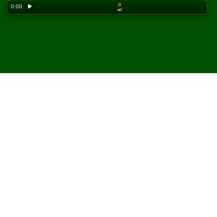
0
0:00
▶
चालें
Looking for the classic version? Play
online solitaire
for free
on our homepage.
Spider Three Deck सॉलिटेयर
ऑनलाइन और मुफ़्त खेलें
Solitaired पर, आप Spider Three Deck सॉलिटेयर के असीमित गेम
खेल सकते हैं।