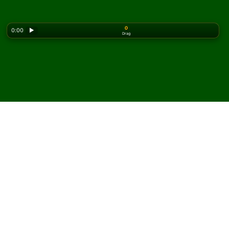
0
0:00
▶
Drag
Looking for the classic version? Play
online solitaire
for free
on our homepage.
Spela Spidike patiens
online och gratis
På Solitaired kan du spela obegränsat med Spidike