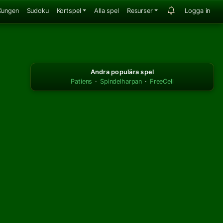
Kungen
Sudoku
Kortspel
Alla spel
Resurser
Logga in
Andra populära spel
Patiens
·
Spindelharpan
·
FreeCell