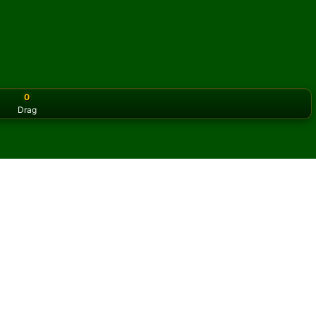
0
Drag
or the classic version? Play
online solitaire for free
on our h
tiens online och gratis
corpion Tail patiens.
y omgång och nya kort.
pen regler för att lära dig spelet.