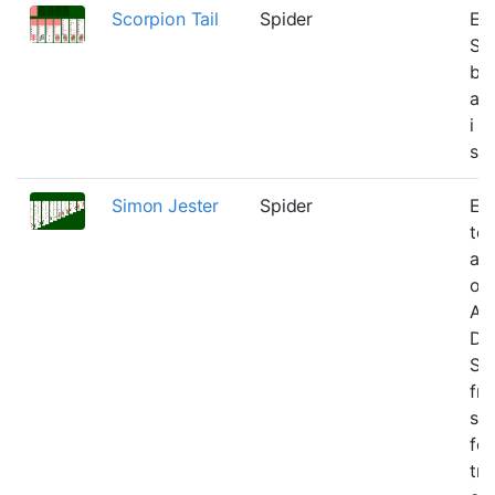
Scorpion Tail
Spider
En 
Sco
by
an
i s
sa
Simon Jester
Spider
En
to
av
op
Ad
De
Spi
fra
st
for
tre