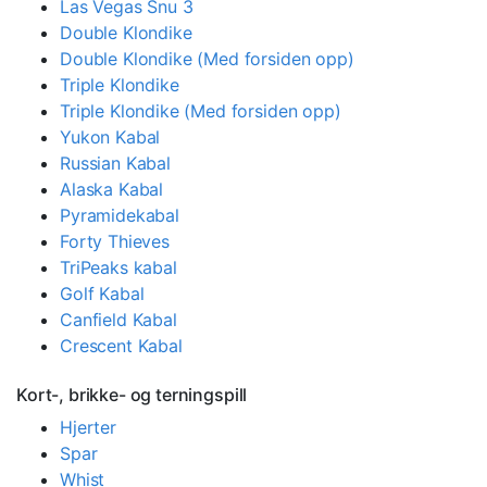
Las Vegas Snu 3
Double Klondike
Double Klondike (Med forsiden opp)
Triple Klondike
Triple Klondike (Med forsiden opp)
Yukon Kabal
Russian Kabal
Alaska Kabal
Pyramidekabal
Forty Thieves
TriPeaks kabal
Golf Kabal
Canfield Kabal
Crescent Kabal
Kort-, brikke- og terningspill
Hjerter
Spar
Whist