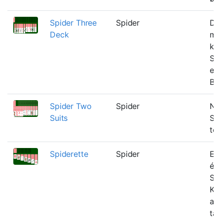
Spider Three
Spider
De
Deck
me
ko
Spi
en
Big
Spider Two
Spider
Nav
Suits
Sp
to 
Spiderette
Spider
En
én
Sp
Kl
akt
tab