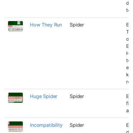
del
to
How They Run
Spider
En 
Th
op
Eri
Ho
to 
ers
kor
res
Huge Spider
Spider
En
fir
av 
Incompatibility
Spider
Et 
de