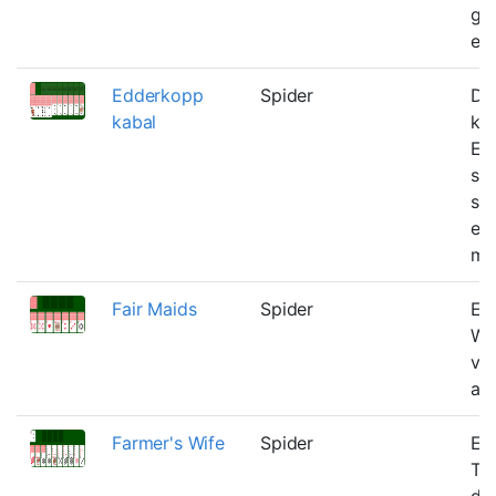
gjø
enk
Edderkopp
Spider
Det
kabal
kla
Ed
spi
st
er 
me
Fair Maids
Spider
En 
Wi
vi 
an
Farmer's Wife
Spider
En 
Th
der