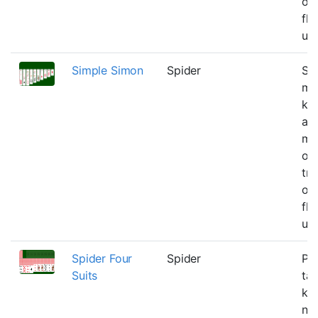
og 
fle
ut.
Simple Simon
Spider
So
me
ko
all
me
opp
tre
og 
fle
ut.
Spider Four
Spider
På
Suits
ta
ka
ne