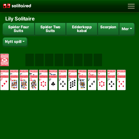
Lily Solitaire
Spider Four
Spider Two
Edderkopp
Scorpion
Mer
Suits
Suits
kabal
Nytt spill