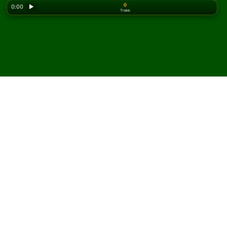
0
0:00
▶
Trekk
Looking for the classic version? Play
online solitaire
for free
on our homepage.
Spill Lily kabal på nett og
gratis
På Solitaired kan du spille ubegrenset med Lily kabal.
Bruk ny spill-knappen for å dele et nytt spill og nye