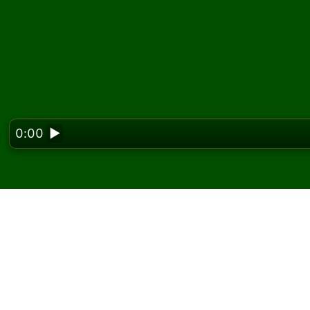
0:00
▶
Looking f
Spielen Sie Lily Solit
Auf Solitaired können Sie unbegrenzt Lily Sol
Verwenden Sie die Schaltfläche Neues Spiel,