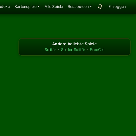
udoku
Kartenspiele
Alle Spiele
Ressourcen
Einloggen
Andere beliebte Spiele
Solitär
·
Spider Solitär
·
FreeCell