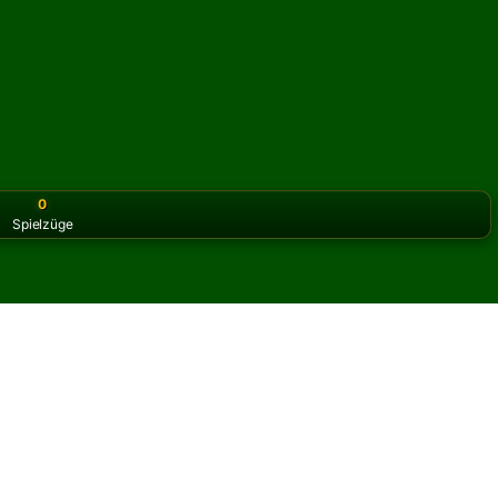
0
Spielzüge
or the classic version? Play
online solitaire for free
on our h
är online und kostenlos
itär spielen.
 um ein weiteres Spiel und neue Karten auszuteilen.