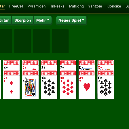
tär
FreeCell
Pyramiden
TriPeaks
Mahjong
Yahtzee
Klondike
S
litär
Skorpion
Mehr
Neues Spiel