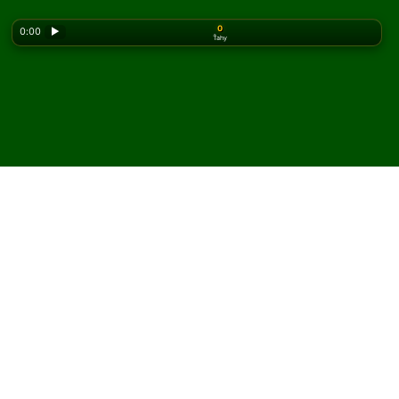
0
0:00
▶
Ťahy
Looking for the classic version? Play
online solitaire
for free
on our homepage.
Hrajte Lily pasiáns online a
zadarmo
Na Solitaired môžete hrať neobmedzený počet hier Lily
pasiáns.