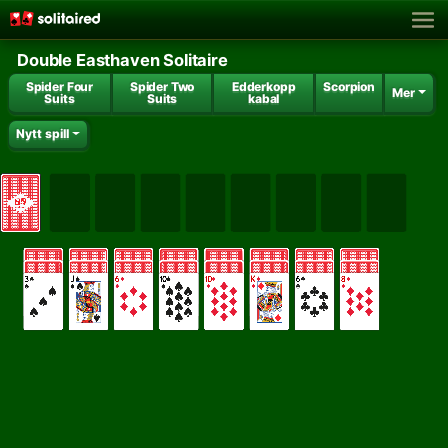
Double Easthaven Solitaire
Spider Four
Spider Two
Edderkopp
Scorpion
Mer
Suits
Suits
kabal
Nytt spill