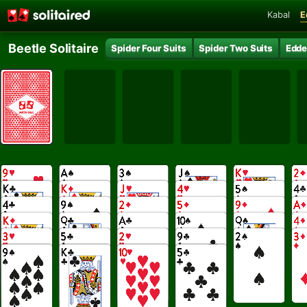
Kabal
E
Beetle Solitaire
Spider Four Suits
Spider Two Suits
Edde