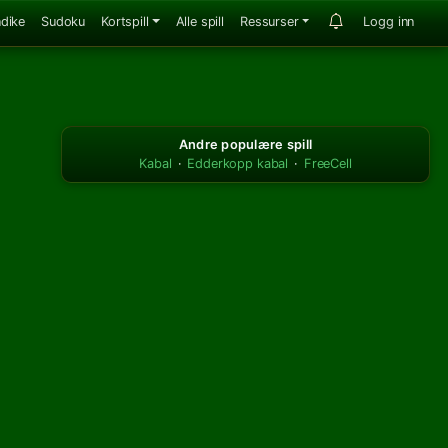
ndike
Sudoku
Kortspill
Alle spill
Ressurser
Logg inn
Andre populære spill
Kabal
·
Edderkopp kabal
·
FreeCell