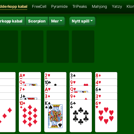
dderkopp kabal
FreeCell
Pyramide
TriPeaks
Mahjong
Yatzy
Klo
rkopp kabal
Scorpion
Mer
Nytt spill