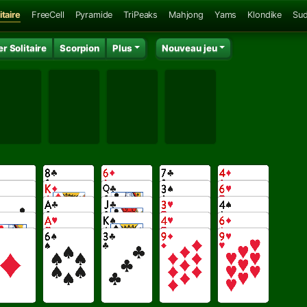
itaire
FreeCell
Pyramide
TriPeaks
Mahjong
Yams
Klondike
Su
r Solitaire
Scorpion
Plus
Nouveau jeu