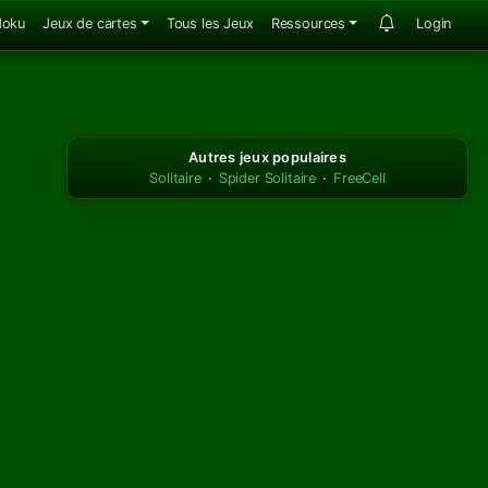
doku
Jeux de cartes
Tous les Jeux
Ressources
Login
Autres jeux populaires
Solitaire
·
Spider Solitaire
·
FreeCell