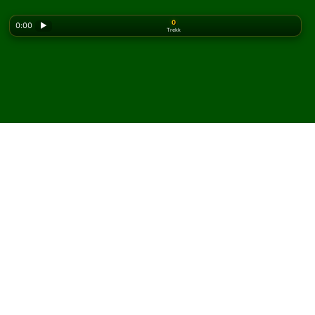
0
0:00
▶
Trekk
Looking for the classic version? Play
online solitaire
for free
on our homepage.
Spill Triple Easthaven kabal
på nett og gratis
På Solitaired kan du spille ubegrenset med Triple
Easthaven kabal.