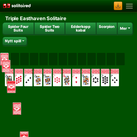
Triple Easthaven Solitaire
Spider Four
Spider Two
Edderkopp
Scorpion
Mer
Suits
Suits
kabal
Nytt spill