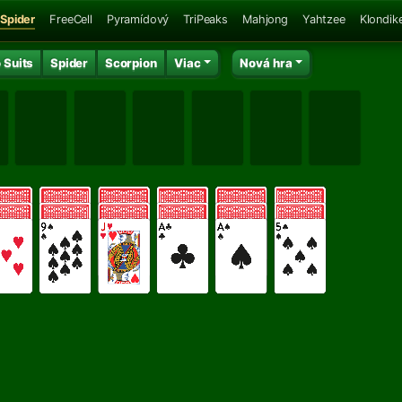
Spider
FreeCell
Pyramídový
TriPeaks
Mahjong
Yahtzee
Klondik
 Suits
Spider
Scorpion
Viac
Nová hra