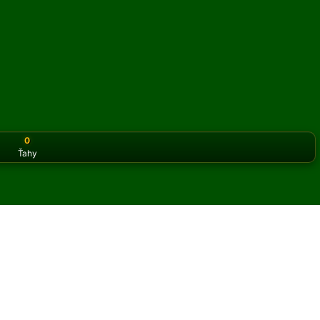
0
Ťahy
or the classic version? Play
online solitaire for free
on our h
n pasiáns online a