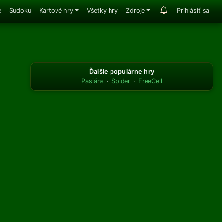
e
Sudoku
Kartové hry
Všetky hry
Zdroje
Prihlásiť sa
Ďalšie populárne hry
Pasiáns
·
Spider
·
FreeCell