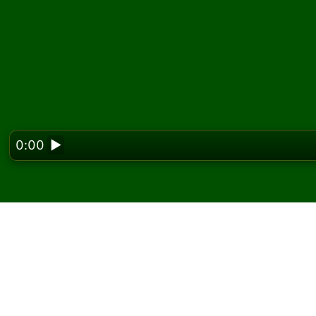
0:00
▶
Looking f
Hrajte Triple Easthave
zadarmo