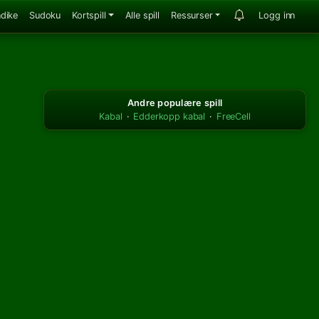
ndike
Sudoku
Kortspill
Alle spill
Ressurser
Logg inn
Andre populære spill
Kabal
·
Edderkopp kabal
·
FreeCell