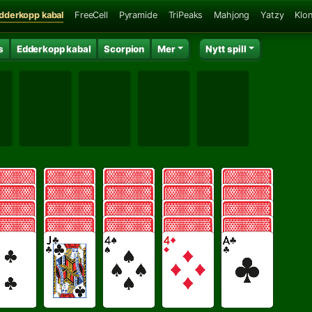
dderkopp kabal
FreeCell
Pyramide
TriPeaks
Mahjong
Yatzy
Klo
s
Edderkopp kabal
Scorpion
Mer
Nytt spill