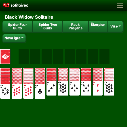
Black Widow Solitaire
Spider Four
Spider Two
Pauk
Škorpion
Više
Suits
Suits
Pasijans
Nova igra