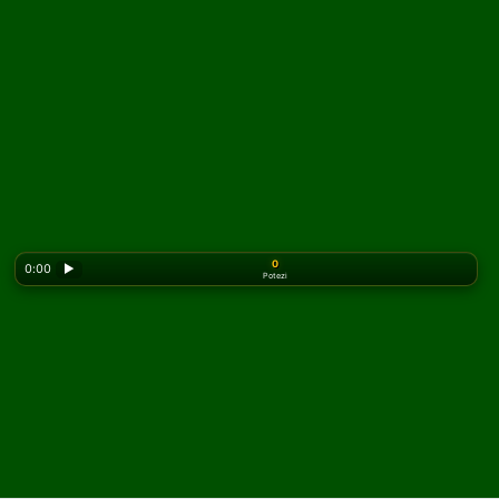
0
0:00
▶
Potezi