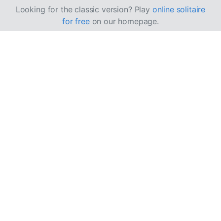
Looking for the classic version? Play
online solitaire
for free
on our homepage.
Kako igrati Black
Widow pasijans
Black Widow je lakša verzija igre
Pauk pasijans
, u kojoj
možete pomerati složene karte čak i ako nisu iste boje.
Igra je dobila ime po pauku crnoj udovici, što naglašava
da je u pitanju varijanta igre Pauk pasijans.
Cilj
Igra se sa dva špila karata, sa sve 4 boje. Vaš cilj je da u
kolonama formirate nizove karata od asa do kralja po
boji, koji se zatim premeštaju u baze. Kada to uradite za