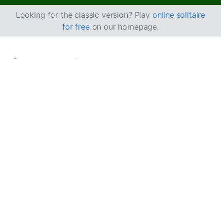
Looking for the classic version? Play
online solitaire
for free
on our homepage.
Como Jogar
Paciência Black
Widow
Black Widow é uma versão mais fácil de
Paciência
Spider
, na qual pode mover cartas em sequência
mesmo que não sejam do mesmo naipe. O jogo recebe
o nome da aranha viúva-negra, refletindo o facto de ser
uma variante da Paciência Spider.
Objetivo