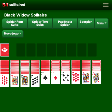
Black Widow Solitaire
Spider Four
Spider Two
Paciência
Scorpion
Mais
Suits
Suits
Spider
Novo jogo