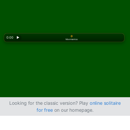
0
0:00
▶
Movimientos
Looking for the classic version? Play
online solitaire
for free
on our homepage.