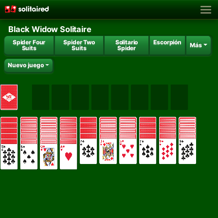
Black Widow Solitaire
Spider Four
Spider Two
Solitario
Escorpión
Más
Suits
Suits
Spider
Nuevo juego