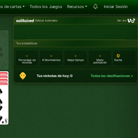
s de cartas
Todos los Juegos
Recursos
Iniciar Sesión
Videos tutoriales
Ver en:
Tus estadísticas
-
-
-
-
0
Porcentaje de
# Movimientos
Mejor tiempo
Mejor
Racha
victorias
puntuación
Tus victorias de hoy: 0
Todas las clasificaciones »