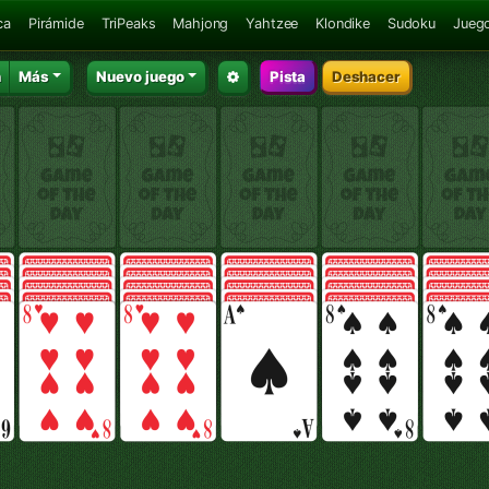
ca
Pirámide
TriPeaks
Mahjong
Yahtzee
Klondike
Sudoku
Juego
n
Más
Nuevo juego
Pista
Deshacer