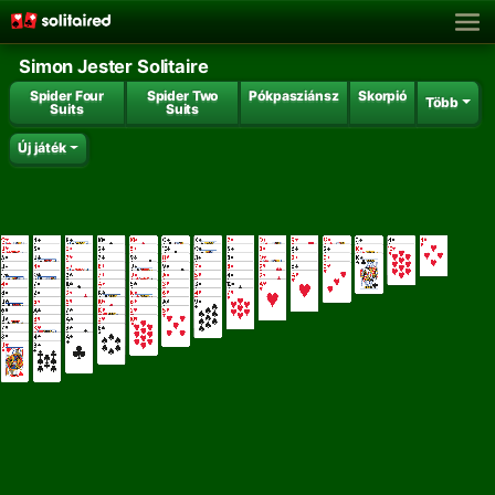
Simon Jester Solitaire
Spider Four
Spider Two
Pókpasziánsz
Skorpió
Több
Suits
Suits
Új játék