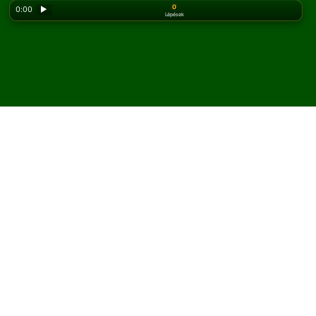
0
0:00
▶
Lépések
Looking for the classic version? Play
online solitaire
for free
on our homepage.
Játssz Simon Jester
pasziánszt online és ingyen
A Solitaired oldalán korlátlan számú Simon Jester
pasziánsz játékot játszhatsz.