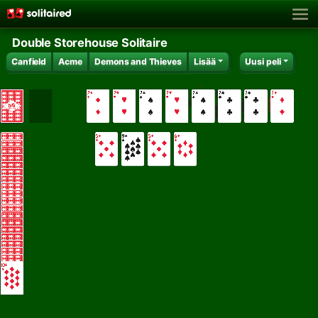
Double Storehouse Solitaire
Canfield
Acme
Demons and Thieves
Lisää
Uusi peli