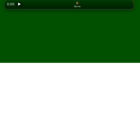
0
0:00
▶
Siirrot
Looking for the classic version? Play
online solitaire
for free
on our homepage.
Pelaa Double Storehouse
pasianssia verkossa ja
ilmaiseksi
Solitairedissa voit pelata rajattomasti Double