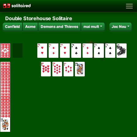
Double Storehouse Solitaire
Canfield
Acme
Demons and Thieves
mai mult
Joc Nou