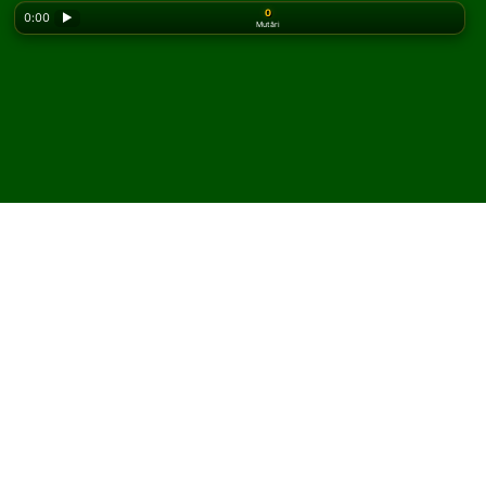
0
0:00
▶
Mutări
Looking for the classic version? Play
online solitaire
for free
on our homepage.
Joacă Double Storehouse
Solitaire online și gratuit
Pe Solitaired, poți juca partide nelimitate de Double
Storehouse Solitaire.