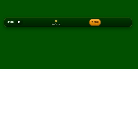
0
0:00
▶
★
0/3
Κινήσεις
Looking for the classic version? Play
online solitaire
for free
on our homepage.
Παίξτε Double Storehouse
Πασιέντζα online και