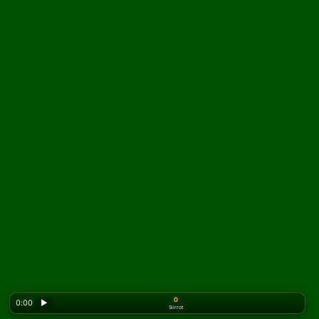
0
0:00
▶
Siirrot