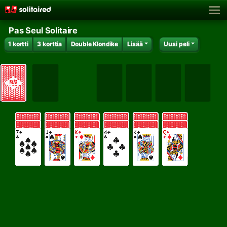
Pas Seul Solitaire
1 kortti
3 korttia
Double Klondike
Lisää
Uusi peli