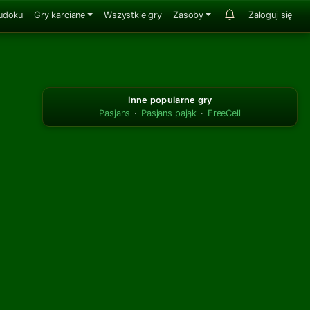
udoku
Gry karciane
Wszystkie gry
Zasoby
Zaloguj się
Inne popularne gry
Pasjans
·
Pasjans pająk
·
FreeCell