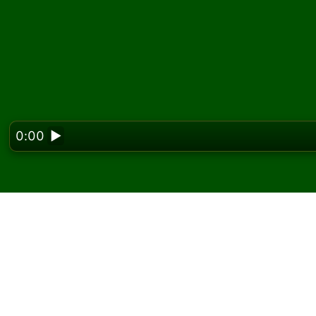
0:00
▶
Looking f
Zagraj w pasjansa Pas
W Solitaired możesz grać w nieograniczoną l
Użyj przycisku nowej gry, aby rozdać kolejną