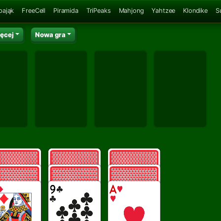
pająk
FreeCell
Piramida
TriPeaks
Mahjong
Yahtzee
Klondike
S
ęcej
Nowa gra