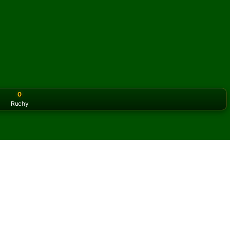
0
Ruchy
or the classic version? Play
online solitaire for free
on our h
 Seul online i za darmo
iczbę partii pasjansa Pas Seul.
 partię i nowe karty.