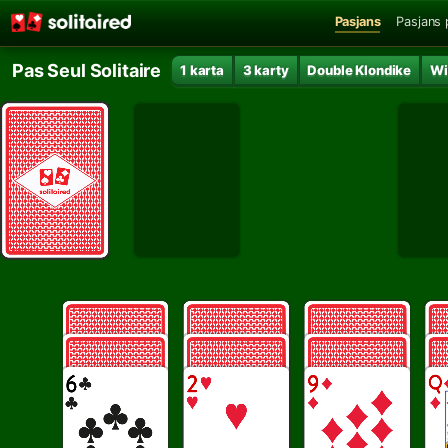
Pasjans
Pasjans 
Pas Seul Solitaire
1 karta
3 karty
Double Klondike
Wi