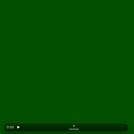
0
0:00
▶
Spielzüge