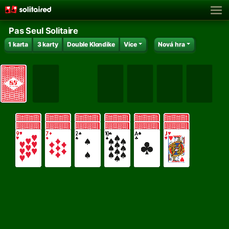
Pas Seul Solitaire
1 karta
3 karty
Double Klondike
Více
Nová hra