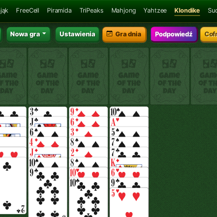
jąk
FreeCell
Piramida
TriPeaks
Mahjong
Yahtzee
Klondike
Su
Nowa gra
Ustawienia
Podpowiedź
Cofnij