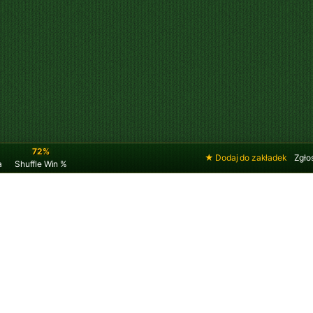
0
72%
★ Dodaj do zak
zejścia
Shuffle Win %
a Klondike po 1
 odkrytymi
ała tak samo jak
Double Klondike
, z tą różnicą, że
ładzie. To łatwiejsza wersja Double Klondike,