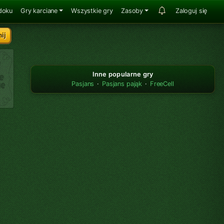
doku
Gry karciane
Wszystkie gry
Zasoby
Zaloguj się
Inne popularne gry
Pasjans
·
Pasjans pająk
·
FreeCell