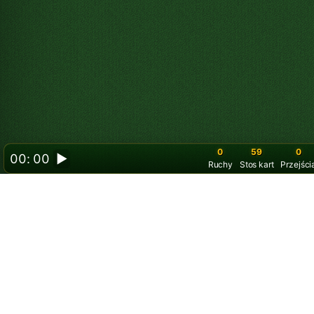
0
59
00: 00
▶
Ruchy
Stos kart
Pr
Zagraj w Pasjans
karcie z kartami
Relaksujący Double Klondike po 1 karcie dzi
teraz możesz zobaczyć wszystkie karty w uk