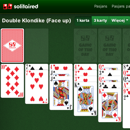
Pasjans
Pasjans pa
Double Klondike (Face up)
1 karta
3 karty
Więcej