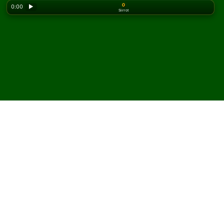
0
0:00
▶
Siirrot
Looking for the classic version? Play
online solitaire
for free
on our homepage.
Pelaa Triple Triangle
pasianssia verkossa ja
ilmaiseksi
Solitairedissa voit pelata rajattomasti Triple Triangle