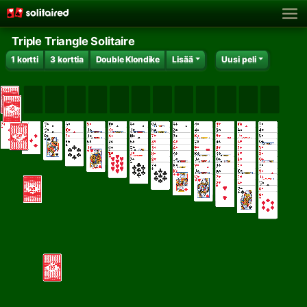
Triple Triangle Solitaire
1 kortti
3 korttia
Double Klondike
Lisää
Uusi peli